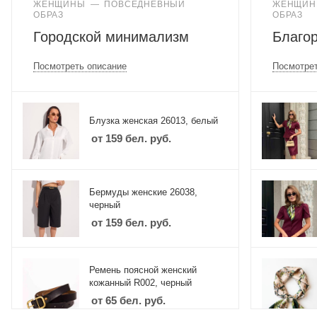
ЖЕНЩИНЫ
—
ПОВСЕДНЕВНЫЙ
ЖЕНЩИ
ОБРАЗ
ОБРАЗ
Городской минимализм
Благор
Посмотреть описание
Посмотрет
Блузка женская 26013, белый
от
159 бел. руб.
Бермуды женские 26038,
черный
от
159 бел. руб.
Ремень поясной женский
кожанный R002, черный
от
65 бел. руб.