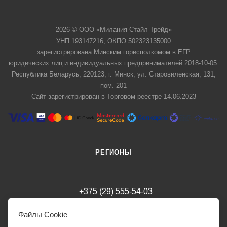
2026 © ООО «Милания Стайл Трейд»
УНП 193147216, ОКПО 502323135000
зарегистрирована Минским горисполкомом в ЕГР
юридических лиц и индивидуальных предпринимателей 2018-10-05.
Республика Беларусь, 220123, г. Минск, ул. Старовиленская, 131,
пом. 201
Сайт зарегистрирован в Торговом реестре 14.06.2023
РЕГИОНЫ
+375 (29) 555-54-03
milania.style.trade@gmail.com
Файлы Cookie