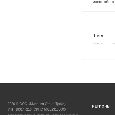
масштабные
Швея
МИНСК
—
О
2026 © ООО «Милания Стайл Трейд»
РЕГИОНЫ
УНП 193147216, ОКПО 502323135000