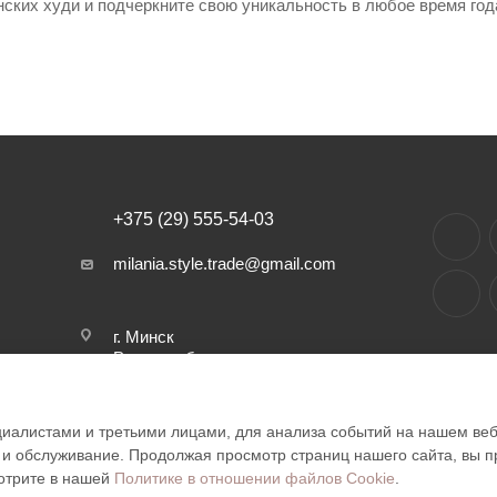
их худи и подчеркните свою уникальность в любое время года.
+375 (29) 555-54-03
milania.style.trade@gmail.com
г. Минск
Режим работы интернет-
магазина: 24/7
Обработка заказов: 10:00 -
18:00
алистами и третьими лицами, для анализа событий на нашем веб-
Отправка заказов ПН - ПТ:
 и обслуживание. Продолжая просмотр страниц нашего сайта, вы 
10:00 - 18:00
отрите в нашей
Политике в отношении файлов Cookie
.