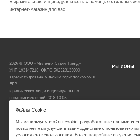
Выразите свою индивидуальность с помощью стильных женск
интернет-магазин для вас!
2026 © ООО «Милания Стайл Трейд»
РЕГИОНЫ
УНП 193147216, ОКПО 502323135000
зарегистрирована Минским горисполкомом в
ЕГР
юридических лиц и индивидуальных
предпринимателей 2018-10-05.
Республика Беларусь, 220123, г. Минск, ул.
Милания
Файлы Cookie
Старовиленская, 131, пом. 201
Здравствуйте!
Сайт зарегистрирован в Торговом реестре
Мы используем файлы cookie, разработанные нашими специ
Могу помочь вам в поиске уютного
14.06.2023
позволяет нам улучшать взаимодействие с пользователями
худи MILANIA STYLE!
условия его использования. Более подробные сведения см