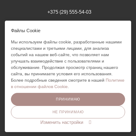
+375 (29) 555-54-03
milania.style.trade@gmail.com
Файлы Cookie
Мы используем файлы cookie, разработанные нашими
г. Минск
специалистами и третьими лицами, для анализа
Режим работы интернет-магазина: 24/7
событий на нашем веб-сайте, что позволяет нам
Обработка заказов: 10:00 - 18:00
улучшать взаимодействие с пользователями и
Отправка заказов ПН - ПТ:
Милания
10:00 - 18:00
обслуживание. Продолжая просмотр страниц нашего
Добрый день!
сайта, вы принимаете условия его использования.
Готова помочь вам. Напишите
Более подробные сведения смотрите в нашей
Политике
мне, если у вас появятся
в отношении файлов Cookie
.
вопросы!
ПРИНИМАЮ
ПОЛИТИКА КОНФИДЕНЦИАЛЬНОСТИ
НЕ ПРИНИМАЮ
Изменить настройки
Сайт разработан