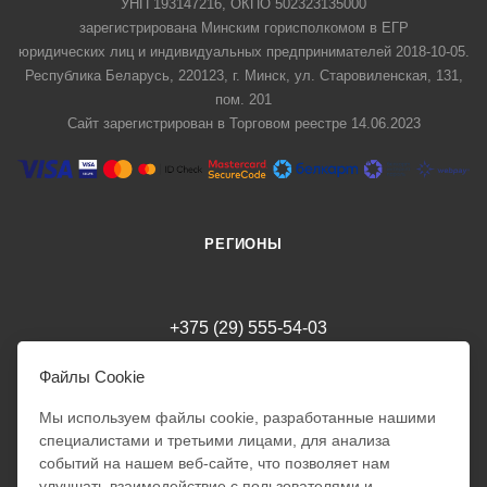
УНП 193147216, ОКПО 502323135000
зарегистрирована Минским горисполкомом в ЕГР
юридических лиц и индивидуальных предпринимателей 2018-10-05.
Республика Беларусь, 220123, г. Минск, ул. Старовиленская, 131,
пом. 201
Сайт зарегистрирован в Торговом реестре 14.06.2023
РЕГИОНЫ
+375 (29) 555-54-03
milania.style.trade@gmail.com
Файлы Cookie
Мы используем файлы cookie, разработанные нашими
специалистами и третьими лицами, для анализа
г. Минск
Режим работы интернет-магазина: 24/7
событий на нашем веб-сайте, что позволяет нам
Обработка заказов: 10:00 - 18:00
улучшать взаимодействие с пользователями и