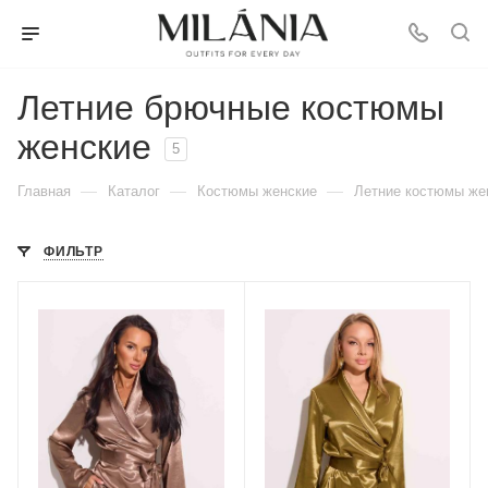
Летние брючные костюмы
женские
5
—
—
—
Главная
Каталог
Костюмы женские
Летние костюмы же
ФИЛЬТР