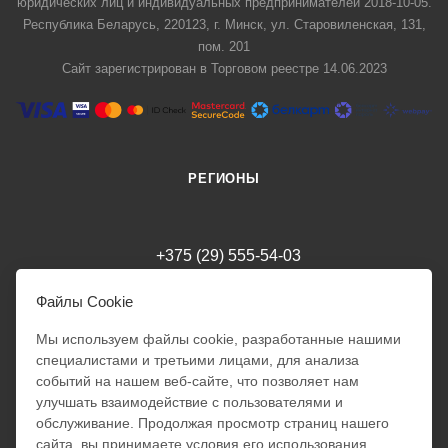
юридических лиц и индивидуальных предпринимателей 2018-10-05.
Республика Беларусь, 220123, г. Минск, ул. Старовиленская, 131,
пом. 201
Сайт зарегистрирован в Торговом реестре 14.06.2023
РЕГИОНЫ
+375 (29) 555-54-03
milania.style.trade@gmail.com
Файлы Cookie
Мы используем файлы cookie, разработанные нашими
специалистами и третьими лицами, для анализа
г. Минск
Режим работы интернет-магазина: 24/7
событий на нашем веб-сайте, что позволяет нам
Обработка заказов: 10:00 - 18:00
улучшать взаимодействие с пользователями и
Милания
Отправка заказов ПН - ПТ:
обслуживание. Продолжая просмотр страниц нашего
10:00 - 18:00
Добрый день!
сайта, вы принимаете условия его использования.