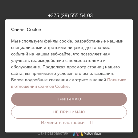
+375 (29) 555-54-03
milania.style.trade@gmail.com
Файлы Cookie
Мы используем файлы cookie, разработанные нашими
специалистами и третьими лицами, для анализа
г. Минск
Режим работы интернет-магазина: 24/7
событий на нашем веб-сайте, что позволяет нам
Обработка заказов: 10:00 - 18:00
улучшать взаимодействие с пользователями и
Милания
Отправка заказов ПН - ПТ:
обслуживание. Продолжая просмотр страниц нашего
10:00 - 18:00
Добрый день!
сайта, вы принимаете условия его использования.
Готова помочь вам. Напишите
Более подробные сведения смотрите в нашей
Политике
мне, если у вас появятся
в отношении файлов Cookie
.
вопросы!
ПРИНИМАЮ
НЕ ПРИНИМАЮ
ПОЛИТИКА КОНФИДЕНЦИАЛЬНОСТИ
Изменить настройки
Сайт разработан