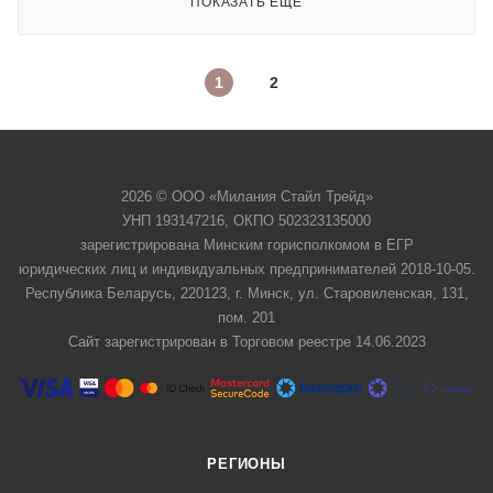
ПОКАЗАТЬ ЕЩЕ
1
2
2026 © ООО «Милания Стайл Трейд»
УНП 193147216, ОКПО 502323135000
зарегистрирована Минским горисполкомом в ЕГР
юридических лиц и индивидуальных предпринимателей 2018-10-05.
Республика Беларусь, 220123, г. Минск, ул. Старовиленская, 131,
пом. 201
Сайт зарегистрирован в Торговом реестре 14.06.2023
РЕГИОНЫ