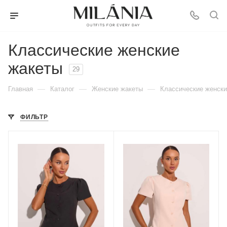
Классические женские
жакеты
29
—
—
—
Главная
Каталог
Женские жакеты
Классические женски
ФИЛЬТР