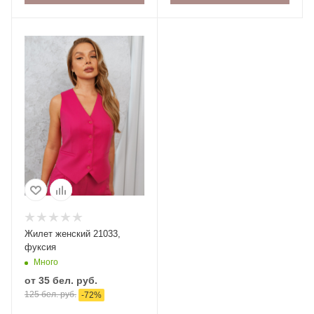
Жилет женский 21033,
фуксия
Много
от
35 бел. руб.
125 бел. руб.
-
72
%