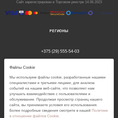
Сайт зарегистрирован в Торговом реестре 14.06.2023
РЕГИОНЫ
+375 (29) 555-54-03
milania.style.trade@gmail.com
Файлы Cookie
Мы используем файлы cookie, разработанные нашими
г. Минск
специалистами и третьими лицами, для анализа
Режим работы интернет-магазина: 24/7
событий на нашем веб-сайте, что позволяет нам
Обработка заказов: 10:00 - 18:00
улучшать взаимодействие с пользователями и
Отправка заказов ПН - ПТ:
Милания
10:00 - 18:00
обслуживание. Продолжая просмотр страниц нашего
Добрый день!
сайта, вы принимаете условия его использования.
Готова помочь вам. Напишите
Более подробные сведения смотрите в нашей
Политике
мне, если у вас появятся
в отношении файлов Cookie
.