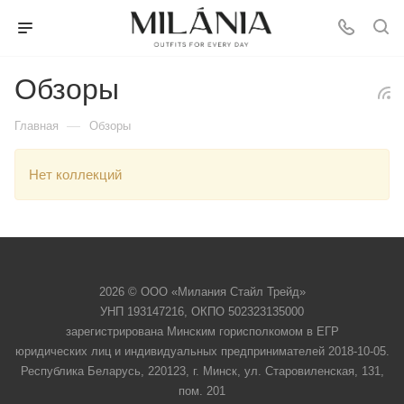
Обзоры
—
Главная
Обзоры
Нет коллекций
2026 © ООО «Милания Стайл Трейд»
УНП 193147216, ОКПО 502323135000
зарегистрирована Минским горисполкомом в ЕГР
юридических лиц и индивидуальных предпринимателей 2018-10-05.
Республика Беларусь, 220123, г. Минск, ул. Старовиленская, 131,
пом. 201