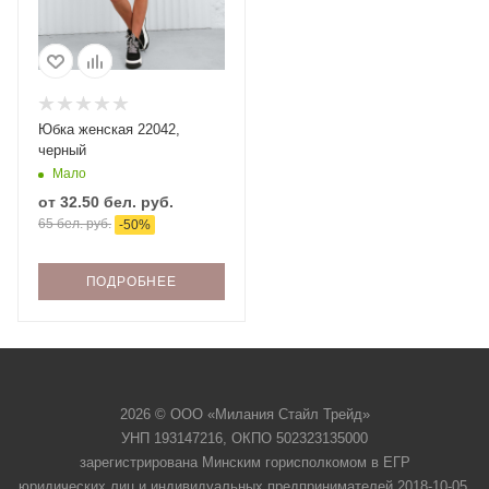
Юбка женская 22042,
черный
Мало
от
32.50 бел. руб.
65 бел. руб.
-
50
%
ПОДРОБНЕЕ
2026 © ООО «Милания Стайл Трейд»
УНП 193147216, ОКПО 502323135000
зарегистрирована Минским горисполкомом в ЕГР
юридических лиц и индивидуальных предпринимателей 2018-10-05.