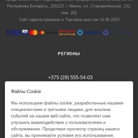
Республика Беларусь, 220123, г. Минск, ул. Старовиленская, 131,
пом. 201
Сайт зарегистрирован в Торговом реестре 14.06.2023
РЕГИОНЫ
+375 (29) 555-54-03
milania.style.trade@gmail.com
Файлы Cookie
Мы используем файлы cookie, разработанные нашими
специалистами и третьими лицами, для анализа
г. Минск
Режим работы интернет-магазина: 24/7
событий на нашем веб-сайте, что позволяет нам
Обработка заказов: 10:00 - 18:00
улучшать взаимодействие с пользователями и
Милания
Отправка заказов ПН - ПТ:
обслуживание. Продолжая просмотр страниц нашего
10:00 - 18:00
Добрый день!
сайта, вы принимаете условия его использования.