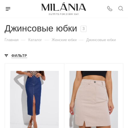
Джинсовые юбки
3
—
—
—
Главная
Каталог
Женские юбки
Джинсовые юбки
ФИЛЬТР