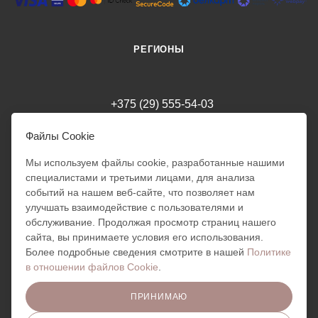
РЕГИОНЫ
+375 (29) 555-54-03
milania.style.trade@gmail.com
Файлы Cookie
Мы используем файлы cookie, разработанные нашими
специалистами и третьими лицами, для анализа
г. Минск
Режим работы интернет-магазина: 24/7
событий на нашем веб-сайте, что позволяет нам
Обработка заказов: 10:00 - 18:00
улучшать взаимодействие с пользователями и
Милания
Отправка заказов ПН - ПТ:
обслуживание. Продолжая просмотр страниц нашего
10:00 - 18:00
Добрый день!
сайта, вы принимаете условия его использования.
Готова помочь вам. Напишите
Более подробные сведения смотрите в нашей
Политике
мне, если у вас появятся
в отношении файлов Cookie
.
вопросы!
ПРИНИМАЮ