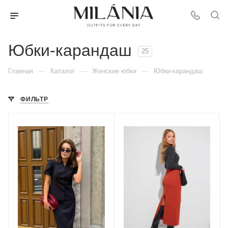
Юбки-карандаш
25
—
—
—
Главная
Каталог
Женские юбки
Юбки-карандаш
ФИЛЬТР