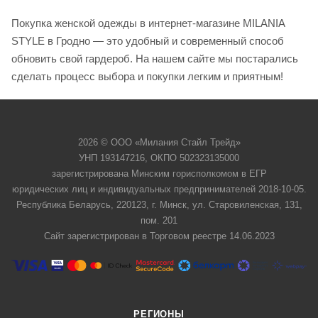
Покупка женской одежды в интернет-магазине MILANIA
STYLE в Гродно — это удобный и современный способ
обновить свой гардероб. На нашем сайте мы постарались
сделать процесс выбора и покупки легким и приятным!
2026 © ООО «Милания Стайл Трейд»
УНП 193147216, ОКПО 502323135000
зарегистрирована Минским горисполкомом в ЕГР
юридических лиц и индивидуальных предпринимателей 2018-10-05.
Республика Беларусь, 220123, г. Минск, ул. Старовиленская, 131,
пом. 201
Сайт зарегистрирован в Торговом реестре 14.06.2023
РЕГИОНЫ