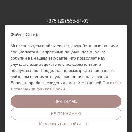
+375 (29) 555-54-03
milania.style.trade@gmail.com
Файлы Cookie
Мы используем файлы cookie, разработанные нашими
специалистами и третьими лицами, для анализа
г. Минск
Режим работы интернет-магазина: 24/7
событий на нашем веб-сайте, что позволяет нам
Обработка заказов: 10:00 - 18:00
улучшать взаимодействие с пользователями и
Милания
Отправка заказов ПН - ПТ:
обслуживание. Продолжая просмотр страниц нашего
10:00 - 18:00
Добрый день!
сайта, вы принимаете условия его использования.
Готова помочь вам. Напишите
Более подробные сведения смотрите в нашей
Политике
мне, если у вас появятся
в отношении файлов Cookie
.
вопросы!
ПРИНИМАЮ
НЕ ПРИНИМАЮ
ПОЛИТИКА КОНФИДЕНЦИАЛЬНОСТИ
Изменить настройки